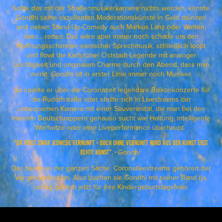
Sollte das mit der Straßenmusikerkarriere nichts werden, könnte
Gondhi seine exzellenten Moderationskünste in Geld münzen
und neben Stand-Up-Comedy auch Markus Lanz oder Wetten,
dass... retten. Das wäre aber immer noch schade um den
Hoffnungsschimmer ironischer Sprechmusik, schließlich loopt
und flowt die Karlsruher Oststadt-Legende mit analoger
Leichtigkeit und originalem Charme durch den Abend, dass man
merkt: Gondhi ist in erster Linie immer noch Musiker.
So spielte er über die Coronazeit legendäre Balkonkonzerte für
die Rudolfstraße oder stellte sich in Livestreams der
unbequemen Kamera mit einer Souveränität, die man bei den
meisten Deutschrappern genauso sucht wie Haltung, intelligente
Wortwitze oder eine Liveperformance überhaupt.
"Da fehlt zwar jedwede Vernunft - Doch ohne Vernunft wird aus der Kunst erst
Gondhi
echte Kunst". -
Das beste an der ganzen Sache: Coronalivestreams gehören der
Vergangenheit an. Also buchen sie Gondhi mit seiner Band (ja,
richtig gehört) jetzt für ihre Kindergeburtstagsfeier.