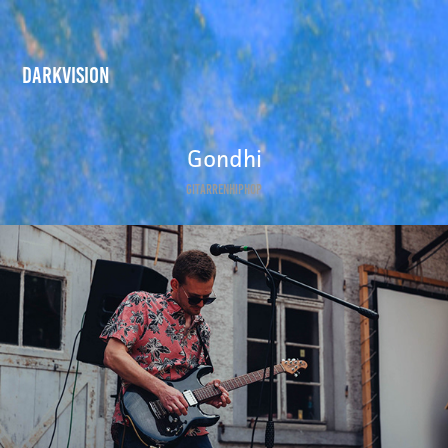
DARKVISION
Gondhi
GitarrenHIPHOP